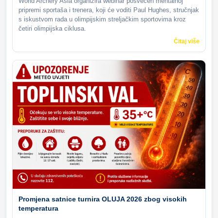
World Archery Asia organizira webinar posvećen mentalnoj
pripremi sportaša i trenera, koji će voditi Paul Hughes, stručnjak
s iskustvom rada u olimpijskim streljačkim sportovima kroz
četiri olimpijska ciklusa.
Čitaj više
Promjena satnice turnira OLUJA 2026 zbog visokih
temperatura