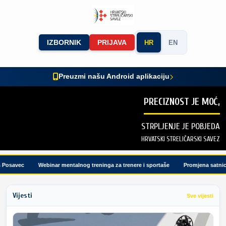
IZBORNIK
PRIJAVA
HR
EN
Preuzmi našu Android aplikaciju
PRECIZNOST JE MOĆ,
STRPLJENJE JE POBJEDA
HRVATSKI STRELIČARSKI SAVEZ
osavec
Webinar mentalnog treninga za trenere i sportaše
Promjena satnice t
Vijesti
Sve vijesti