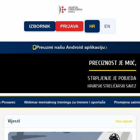
IZBORNIK
PRIJAVA
HR
EN
Preuzmi našu Android aplikaciju
PRECIZNOST JE MOĆ,
STRPLJENJE JE POBJEDA
HRVATSKI STRELIČARSKI SAVEZ
osavec
Webinar mentalnog treninga za trenere i sportaše
Promjena satnice 
Vijesti
Sve vijesti