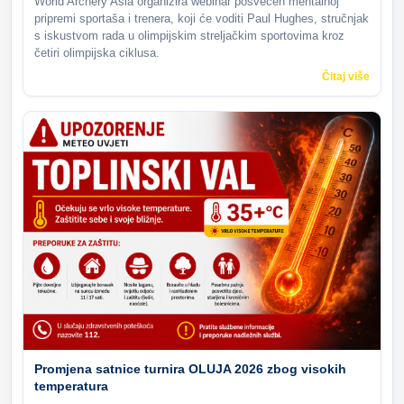
World Archery Asia organizira webinar posvećen mentalnoj
pripremi sportaša i trenera, koji će voditi Paul Hughes, stručnjak
s iskustvom rada u olimpijskim streljačkim sportovima kroz
četiri olimpijska ciklusa.
Čitaj više
Promjena satnice turnira OLUJA 2026 zbog visokih
temperatura