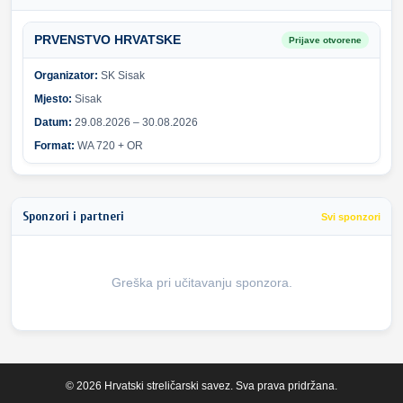
PRVENSTVO HRVATSKE
Prijave otvorene
Organizator:
SK Sisak
Mjesto:
Sisak
Datum:
29.08.2026 – 30.08.2026
Format:
WA 720 + OR
Sponzori i partneri
Svi sponzori
Greška pri učitavanju sponzora.
© 2026 Hrvatski streličarski savez. Sva prava pridržana.