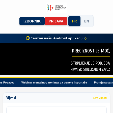
IZBORNIK
PRIJAVA
HR
EN
Preuzmi našu Android aplikaciju
PRECIZNOST JE MOĆ,
STRPLJENJE JE POBJEDA
HRVATSKI STRELIČARSKI SAVEZ
s Posavec
Webinar mentalnog treninga za trenere i sportaše
Promjena satnic
Vijesti
Sve vijesti