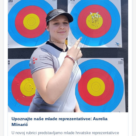
Upoznajte naše mlade reprezentativce: Aurelia
Mlinarić
U novoj rubrici predstavljamo mlade hrvatske reprezentativce