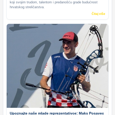
koji svojim trudom, talentom i predanošću grade budućnost
hrvatskog streličarstva.
Čitaj više
Upoznajte naše mlade reprezentativce: Maks Posavec