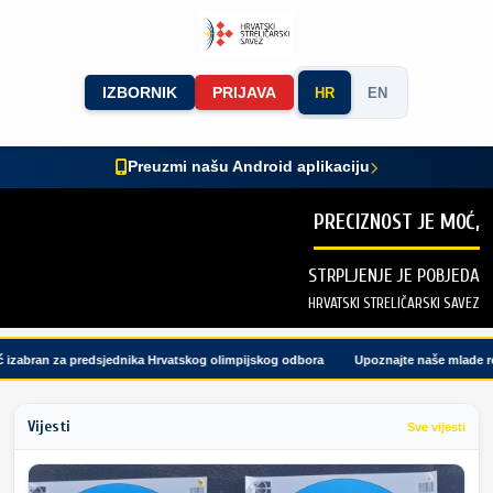
IZBORNIK
PRIJAVA
HR
EN
Preuzmi našu Android aplikaciju
PRECIZNOST JE MOĆ,
STRPLJENJE JE POBJEDA
HRVATSKI STRELIČARSKI SAVEZ
zabran za predsjednika Hrvatskog olimpijskog odbora
Upoznajte naše mlade repre
Vijesti
Sve vijesti