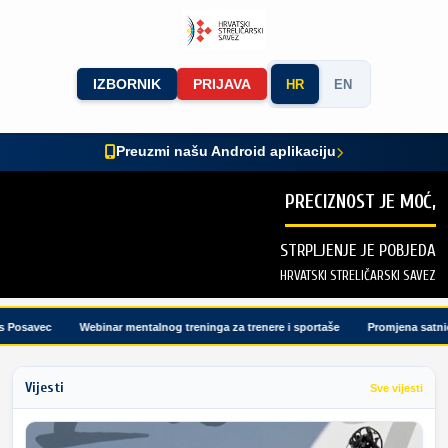
IZBORNIK
PRIJAVA
HR
EN
Preuzmi našu Android aplikaciju
PRECIZNOST JE MOĆ,
STRPLJENJE JE POBJEDA
HRVATSKI STRELIČARSKI SAVEZ
Posavec
Webinar mentalnog treninga za trenere i sportaše
Promjena satnice 
Vijesti
Sve vijesti