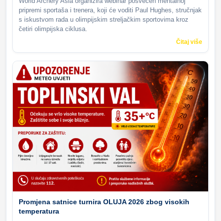
World Archery Asia organizira webinar posvećen mentalnoj
pripremi sportaša i trenera, koji će voditi Paul Hughes, stručnjak
s iskustvom rada u olimpijskim streljačkim sportovima kroz
četiri olimpijska ciklusa.
Čitaj više
Promjena satnice turnira OLUJA 2026 zbog visokih
temperatura