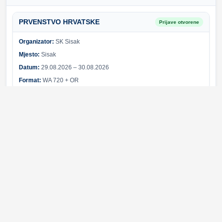
PRVENSTVO HRVATSKE
Prijave otvorene
Organizator:
SK Sisak
Mjesto:
Sisak
Datum:
29.08.2026 – 30.08.2026
Format:
WA 720 + OR
Sponzori i partneri
Svi sponzori
Greška pri učitavanju sponzora.
© 2026 Hrvatski streličarski savez. Sva prava pridržana.