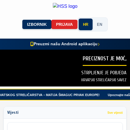
IZBORNIK
PRIJAVA
HR
EN
Preuzmi našu Android aplikaciju
PRECIZNOST JE MOĆ,
STRPLJENJE JE POBJEDA
HRVATSKI STRELIČARSKI SAVEZ
VATSKOG STRELIČARSTVA – MATIJA ŠMAGUC PRVAK EUROPE!
Upoznajte naše 
Vijesti
Sve vijesti