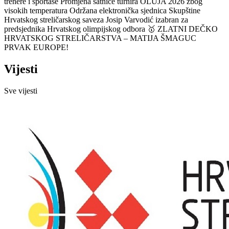
trenere i sportaše
Promjena satnice turnira OLUJA 2026 zbog
visokih temperatura
Održana elektronička sjednica Skupštine
Hrvatskog streličarskog saveza
Josip Varvodić izabran za
predsjednika Hrvatskog olimpijskog odbora
🥇 ZLATNI DEČKO
HRVATSKOG STRELIČARSTVA – MATIJA ŠMAGUC
PRVAK EUROPE!
Vijesti
Sve vijesti