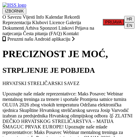
IZBORNIK
O Savezu
Vijesti
Info
Kalendar
Rekordi
HR
Reprezentacija
Klubovi
Licence
Galerija
PRIJAVA
EN
Dokumenti
Arhiva
Sponzori
Linkovi
Prijava na
natjecanja
Česta pitanja (FAQ)
Kontakt
Preuzmi našu Android aplikaciju
PRECIZNOST JE MOĆ,
STRPLJENJE JE POBJEDA
HRVATSKI STRELIČARSKI SAVEZ
Upoznajte naše mlade reprezentativce: Maks Posavec
Webinar
mentalnog treninga za trenere i sportaše
Promjena satnice turnira
OLUJA 2026 zbog visokih temperatura
Održana elektronička
sjednica Skupštine Hrvatskog streličarskog saveza
Josip Varvodić
izabran za predsjednika Hrvatskog olimpijskog odbora
🥇 ZLATNI
DEČKO HRVATSKOG STRELIČARSTVA – MATIJA
ŠMAGUC PRVAK EUROPE!
Upoznajte naše mlade
reprezentativce: Maks Posavec
Webinar mentalnog treninga za