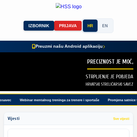
IZBORNIK
PRIJAVA
HR
EN
Preuzmi našu Android aplikaciju
PRECIZNOST JE MOĆ,
STRPLJENJE JE POBJEDA
HRVATSKI STRELIČARSKI SAVEZ
savec
Webinar mentalnog treninga za trenere i sportaše
Promjena satnice tu
Vijesti
Sve vijesti