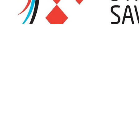
Promjena satnice turnira OLUJA 2026 zbog visokih 
Streličarski klub Sisak, organizator turnira OLUJA 2026 koji će se od
temperatura i vrhunca toplinskog vala koji se očekuje tijekom ovog v
Čitaj više
Kalendar natjecanja
Puni kalendar
Oluja 2026