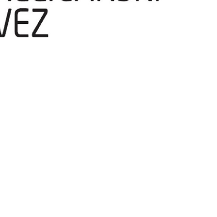
temperatura
ržati u nedjelju, 2. kolovoza 2026. godine u Sisku, obavještava sve sud
ikenda.