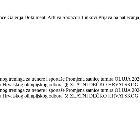
nce
Galerija
Dokumenti
Arhiva
Sponzori
Linkovi
Prijava na natjecanja
og treninga za trenere i sportaše
Promjena satnice turnira OLUJA 2026
ka Hrvatskog olimpijskog odbora
🥇 ZLATNI DEČKO HRVATSKOG
og treninga za trenere i sportaše
Promjena satnice turnira OLUJA 2026
ka Hrvatskog olimpijskog odbora
🥇 ZLATNI DEČKO HRVATSKOG