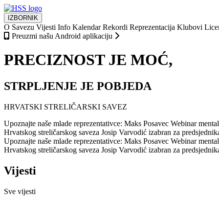
IZBORNIK
O Savezu
Vijesti
Info
Kalendar
Rekordi
Reprezentacija
Klubovi
Lice
Preuzmi našu Android aplikaciju
PRECIZNOST JE MOĆ,
STRPLJENJE JE POBJEDA
HRVATSKI STRELIČARSKI SAVEZ
Upoznajte naše mlade reprezentativce: Maks Posavec
Webinar mentaln
Hrvatskog streličarskog saveza
Josip Varvodić izabran za predsjedni
Upoznajte naše mlade reprezentativce: Maks Posavec
Webinar mentaln
Hrvatskog streličarskog saveza
Josip Varvodić izabran za predsjedni
Vijesti
Sve vijesti