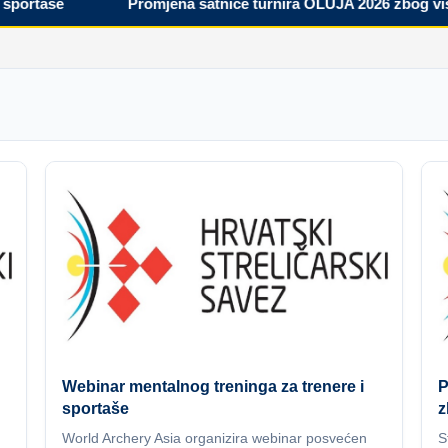
rtaše
Promjena satnice turnira OLUJA 2026 zbog visoki
Webinar mentalnog treninga za trenere i
P
sportaše
z
World Archery Asia organizira webinar posvećen
S