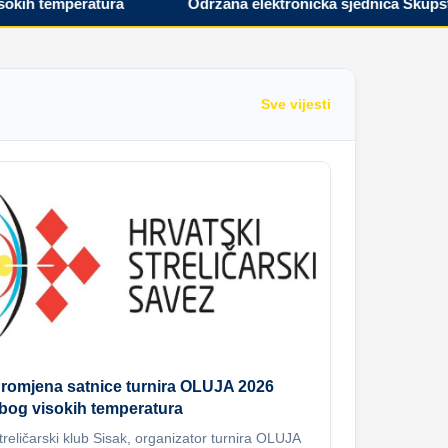
h temperatura
Održana elektronička sjednica Skupštine
Sve vijesti
romjena satnice turnira OLUJA 2026
bog visokih temperatura
treličarski klub Sisak, organizator turnira OLUJA