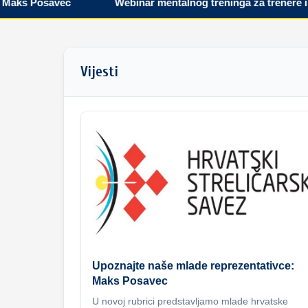
ks Posavec
Webinar mentalnog treninga za trenere i spo
Vijesti
Upoznajte naše mlade reprezentativce:
Maks Posavec
U novoj rubrici predstavljamo mlade hrvatske