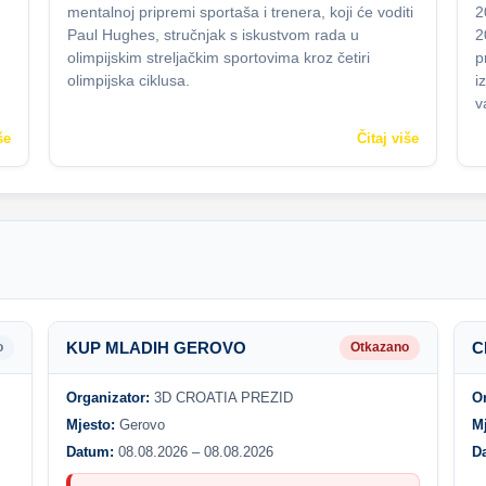
mentalnoj pripremi sportaša i trenera, koji će voditi
2
Paul Hughes, stručnjak s iskustvom rada u
2
olimpijskim streljačkim sportovima kroz četiri
p
olimpijska ciklusa.
i
v
še
Čitaj više
KUP MLADIH GEROVO
C
o
Otkazano
Organizator:
3D CROATIA PREZID
O
Mjesto:
Gerovo
M
Datum:
08.08.2026 – 08.08.2026
D