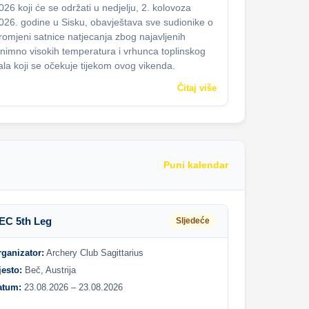
026 koji će se održati u nedjelju, 2. kolovoza
026. godine u Sisku, obavještava sve sudionike o
romjeni satnice natjecanja zbog najavljenih
znimno visokih temperatura i vrhunca toplinskog
ala koji se očekuje tijekom ovog vikenda.
Čitaj više
Puni kalendar
EC 5th Leg
Sljedeće
rganizator:
Archery Club Sagittarius
jesto:
Beč, Austrija
atum:
23.08.2026 – 23.08.2026