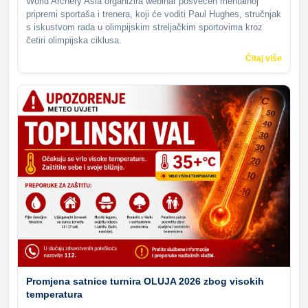
World Archery Asia organizira webinar posvećen mentalnoj
pripremi sportaša i trenera, koji će voditi Paul Hughes, stručnjak
s iskustvom rada u olimpijskim streljačkim sportovima kroz
četiri olimpijska ciklusa.
Čitaj više
Promjena satnice turnira OLUJA 2026 zbog visokih
temperatura