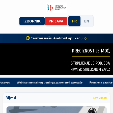
IZBORNIK
PRIJAVA
HR
EN
Preuzmi našu Android aplikaciju
PRECIZNOST JE MOĆ,
STRPLJENJE JE POBJEDA
HRVATSKI STRELIČARSKI SAVEZ
avec
Webinar mentalnog treninga za trenere i sportaše
Promjena satnice tu
Vijesti
Sve vijesti