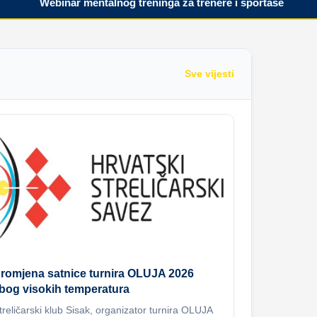
Webinar mentalnog treninga za trenere i sportaše
Pr
Sve vijesti
romjena satnice turnira OLUJA 2026
bog visokih temperatura
treličarski klub Sisak, organizator turnira OLUJA