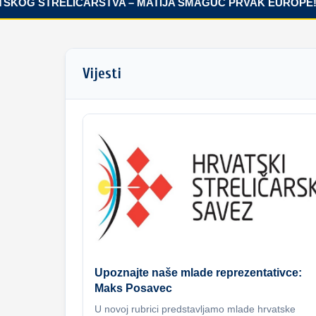
OG STRELIČARSTVA – MATIJA ŠMAGUC PRVAK EUROPE!
Vijesti
Upoznajte naše mlade reprezentativce:
Maks Posavec
U novoj rubrici predstavljamo mlade hrvatske