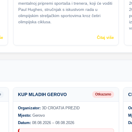
mentalnoj pripremi sportaša i trenera, koji će voditi
2
Paul Hughes, stručnjak s iskustvom rada u
2
olimpijskim streljačkim sportovima kroz četiri
p
olimpijska ciklusa.
i
v
še
Čitaj više
KUP MLADIH GEROVO
C
o
Otkazano
Organizator:
3D CROATIA PREZID
O
Mjesto:
Gerovo
M
Datum:
08.08.2026 – 08.08.2026
D