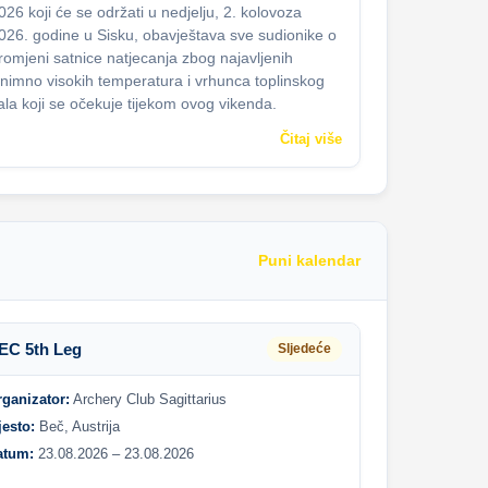
026 koji će se održati u nedjelju, 2. kolovoza
026. godine u Sisku, obavještava sve sudionike o
romjeni satnice natjecanja zbog najavljenih
znimno visokih temperatura i vrhunca toplinskog
ala koji se očekuje tijekom ovog vikenda.
Čitaj više
Puni kalendar
EC 5th Leg
Sljedeće
rganizator:
Archery Club Sagittarius
jesto:
Beč, Austrija
atum:
23.08.2026 – 23.08.2026