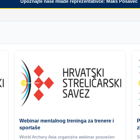
Upoznajte naše mlade reprezentativce: Maks Posavec
Webinar mentalnog treninga za trenere i
P
sportaše
z
World Archery Asia organizira webinar posvećen
S