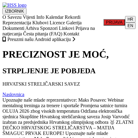
IZBORNIK
O Savezu
Vijesti
Info
Kalendar
Rekordi
HR
Reprezentacija
Klubovi
Licence
Galerija
PRIJAVA
EN
Dokumenti
Arhiva
Sponzori
Linkovi
Prijava na
natjecanja
Česta pitanja (FAQ)
Kontakt
Preuzmi našu Android aplikaciju
PRECIZNOST JE MOĆ,
STRPLJENJE JE POBJEDA
HRVATSKI STRELIČARSKI SAVEZ
Naslovnica
Upoznajte naše mlade reprezentativce: Maks Posavec
Webinar
mentalnog treninga za trenere i sportaše
Promjena satnice turnira
OLUJA 2026 zbog visokih temperatura
Održana elektronička
sjednica Skupštine Hrvatskog streličarskog saveza
Josip Varvodić
izabran za predsjednika Hrvatskog olimpijskog odbora
🥇 ZLATNI
DEČKO HRVATSKOG STRELIČARSTVA – MATIJA
ŠMAGUC PRVAK EUROPE!
Upoznajte naše mlade