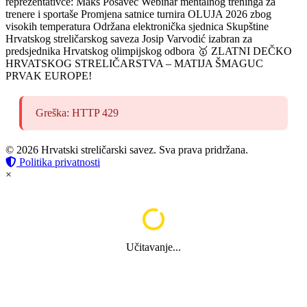
reprezentativce: Maks Posavec
Webinar mentalnog treninga za
trenere i sportaše
Promjena satnice turnira OLUJA 2026 zbog
visokih temperatura
Održana elektronička sjednica Skupštine
Hrvatskog streličarskog saveza
Josip Varvodić izabran za
predsjednika Hrvatskog olimpijskog odbora
🥇 ZLATNI DEČKO
HRVATSKOG STRELIČARSTVA – MATIJA ŠMAGUC
PRVAK EUROPE!
Greška: HTTP 429
© 2026 Hrvatski streličarski savez. Sva prava pridržana.
Politika privatnosti
×
Učitavanje...