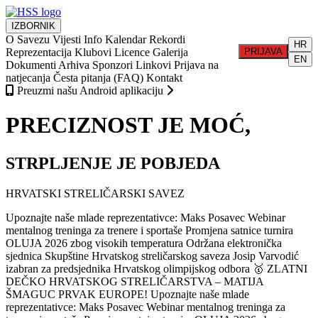
IZBORNIK
O Savezu
Vijesti
Info
Kalendar
Rekordi
HR
Reprezentacija
Klubovi
Licence
Galerija
PRIJAVA
EN
Dokumenti
Arhiva
Sponzori
Linkovi
Prijava na
natjecanja
Česta pitanja (FAQ)
Kontakt
Preuzmi našu Android aplikaciju
PRECIZNOST JE MOĆ,
STRPLJENJE JE POBJEDA
HRVATSKI STRELIČARSKI SAVEZ
Upoznajte naše mlade reprezentativce: Maks Posavec
Webinar
mentalnog treninga za trenere i sportaše
Promjena satnice turnira
OLUJA 2026 zbog visokih temperatura
Održana elektronička
sjednica Skupštine Hrvatskog streličarskog saveza
Josip Varvodić
izabran za predsjednika Hrvatskog olimpijskog odbora
🥇 ZLATNI
DEČKO HRVATSKOG STRELIČARSTVA – MATIJA
ŠMAGUC PRVAK EUROPE!
Upoznajte naše mlade
reprezentativce: Maks Posavec
Webinar mentalnog treninga za