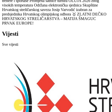
trenere i sportaše
Promjena satnice turnira OLUJA 2026 zbog
visokih temperatura
Održana elektronička sjednica Skupštine
Hrvatskog streličarskog saveza
Josip Varvodić izabran za
predsjednika Hrvatskog olimpijskog odbora
🥇 ZLATNI DEČKO
HRVATSKOG STRELIČARSTVA – MATIJA ŠMAGUC
PRVAK EUROPE!
Vijesti
Sve vijesti