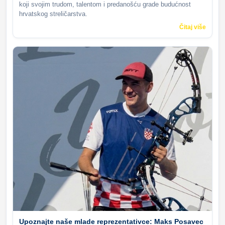
koji svojim trudom, talentom i predanošću grade budućnost
hrvatskog streličarstva.
Čitaj više
Upoznajte naše mlade reprezentativce: Maks Posavec