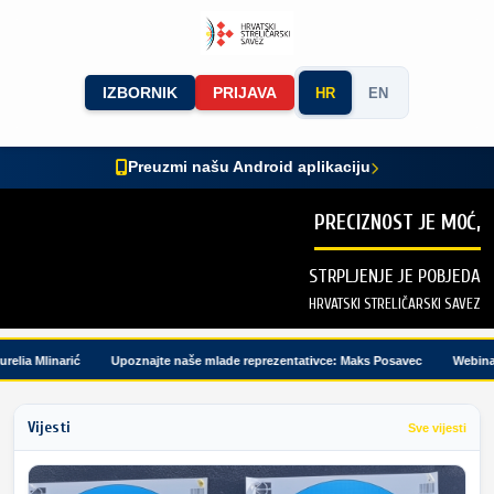
IZBORNIK
PRIJAVA
HR
EN
Preuzmi našu Android aplikaciju
PRECIZNOST JE MOĆ,
STRPLJENJE JE POBJEDA
HRVATSKI STRELIČARSKI SAVEZ
a Mlinarić
Upoznajte naše mlade reprezentativce: Maks Posavec
Webinar me
Vijesti
Sve vijesti