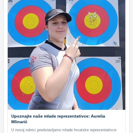
Upoznajte naše mlade reprezentativce: Aurelia
Mlinarić
U novoj rubrici predstavljamo mlade hrvatske reprezentativce