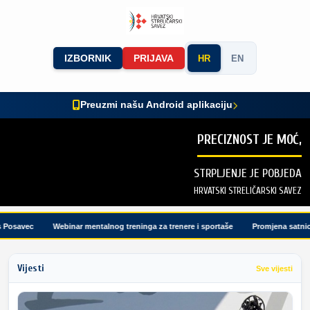
IZBORNIK
PRIJAVA
HR
EN
Preuzmi našu Android aplikaciju
PRECIZNOST JE MOĆ,
STRPLJENJE JE POBJEDA
HRVATSKI STRELIČARSKI SAVEZ
osavec
Webinar mentalnog treninga za trenere i sportaše
Promjena satnice t
Vijesti
Sve vijesti