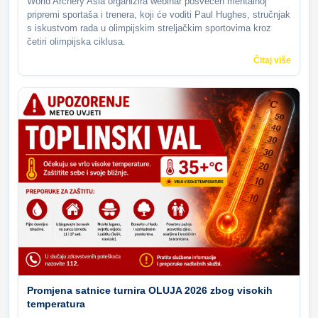
World Archery Asia organizira webinar posvećen mentalnoj
pripremi sportaša i trenera, koji će voditi Paul Hughes, stručnjak
s iskustvom rada u olimpijskim streljačkim sportovima kroz
četiri olimpijska ciklusa.
Čitaj više
Promjena satnice turnira OLUJA 2026 zbog visokih
temperatura