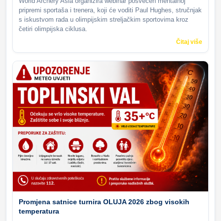
World Archery Asia organizira webinar posvećen mentalnoj
pripremi sportaša i trenera, koji će voditi Paul Hughes, stručnjak
s iskustvom rada u olimpijskim streljačkim sportovima kroz
četiri olimpijska ciklusa.
Čitaj više
Promjena satnice turnira OLUJA 2026 zbog visokih
temperatura