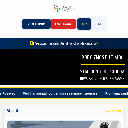
IZBORNIK
PRIJAVA
HR
EN
Preuzmi našu Android aplikaciju
PRECIZNOST JE MOĆ,
STRPLJENJE JE POBJEDA
HRVATSKI STRELIČARSKI SAVEZ
Posavec
Webinar mentalnog treninga za trenere i sportaše
Promjena satnice 
Vijesti
Sve vijesti