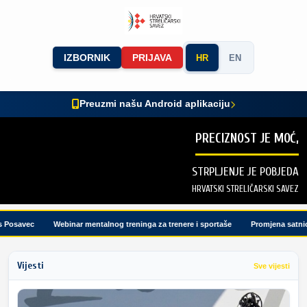
IZBORNIK
PRIJAVA
HR
EN
Preuzmi našu Android aplikaciju
PRECIZNOST JE MOĆ,
STRPLJENJE JE POBJEDA
HRVATSKI STRELIČARSKI SAVEZ
osavec
Webinar mentalnog treninga za trenere i sportaše
Promjena satnice 
Vijesti
Sve vijesti