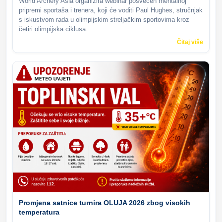
World Archery Asia organizira webinar posvećen mentalnoj
pripremi sportaša i trenera, koji će voditi Paul Hughes, stručnjak
s iskustvom rada u olimpijskim streljačkim sportovima kroz
četiri olimpijska ciklusa.
Čitaj više
Promjena satnice turnira OLUJA 2026 zbog visokih
temperatura