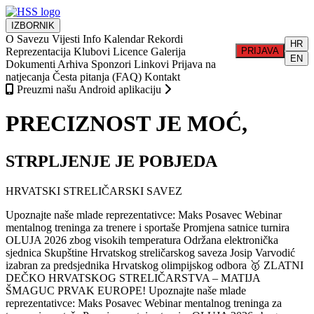
IZBORNIK
O Savezu
Vijesti
Info
Kalendar
Rekordi
HR
Reprezentacija
Klubovi
Licence
Galerija
PRIJAVA
EN
Dokumenti
Arhiva
Sponzori
Linkovi
Prijava na
natjecanja
Česta pitanja (FAQ)
Kontakt
Preuzmi našu Android aplikaciju
PRECIZNOST JE MOĆ,
STRPLJENJE JE POBJEDA
HRVATSKI STRELIČARSKI SAVEZ
Upoznajte naše mlade reprezentativce: Maks Posavec
Webinar
mentalnog treninga za trenere i sportaše
Promjena satnice turnira
OLUJA 2026 zbog visokih temperatura
Održana elektronička
sjednica Skupštine Hrvatskog streličarskog saveza
Josip Varvodić
izabran za predsjednika Hrvatskog olimpijskog odbora
🥇 ZLATNI
DEČKO HRVATSKOG STRELIČARSTVA – MATIJA
ŠMAGUC PRVAK EUROPE!
Upoznajte naše mlade
reprezentativce: Maks Posavec
Webinar mentalnog treninga za