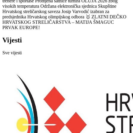
trenere i sportaše
Promjena satnice turnira OLUJA 2026 zbog
visokih temperatura
Održana elektronička sjednica Skupštine
Hrvatskog streličarskog saveza
Josip Varvodić izabran za
predsjednika Hrvatskog olimpijskog odbora
🥇 ZLATNI DEČKO
HRVATSKOG STRELIČARSTVA – MATIJA ŠMAGUC
PRVAK EUROPE!
Vijesti
Sve vijesti