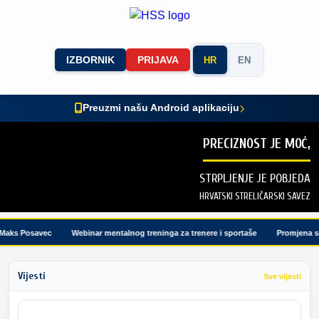
IZBORNIK
PRIJAVA
HR
EN
Preuzmi našu Android aplikaciju
PRECIZNOST JE MOĆ,
STRPLJENJE JE POBJEDA
HRVATSKI STRELIČARSKI SAVEZ
Maks Posavec
Webinar mentalnog treninga za trenere i sportaše
Promjena sat
Vijesti
Sve vijesti