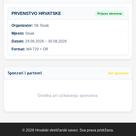
PRVENSTVO HRVATSKE
Prijave otvorene
Organizator:
SK Sisak
Mjesto:
Sisak
Datum:
29.08.2026 – 30.08.2026
Format:
WA 720 + OR
Sponzori i partneri
Svi sponzori
Greška pri učitavanju sponzora.
© 2026 Hrvatski streličarski savez. Sva prava pridržana.